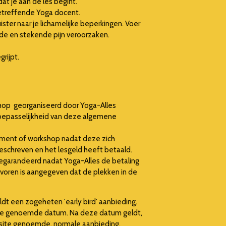
 je aan de les begint.
 betreffende Yoga docent.
ister naar je lichamelijke beperkingen. Voer
de en stekende pijn veroorzaken.
rijpt.
op georganiseerd door Yoga-Alles
toepasselijkheid van deze algemene
ent of workshop nadat deze zich
geschreven en het lesgeld heeft betaald.
egarandeerd nadat Yoga-Alles de betaling
evoren is aangegeven dat de plekken in de
 een zogeheten 'early bird' aanbieding.
ite genoemde datum. Na deze datum geldt,
site genoemde, normale aanbieding.