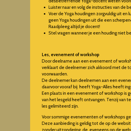
desbetreffende Yoga-docent weten voordat
Luister naar en volg de instructies van de
Voer de Yoga houdingen zorgvuldig uit en lu
geen Yoga houdingen uit die een scherpen
Raadpleeg altijd je docent!
Stel vragen wanneer je een houding niet beg
Les, evenement of workshop
Door deelname aan een evenement of worksh
verklaart de deelnemer zich akkoord met de 
voorwaarden.
De deelnemer kan deelnemen aan een evenem
daarvoor vooraf bij heeft Yoga-Alles heeft in
Een plaats in een evenement of workshop is g
van het lesgeld heeft ontvangen. Tenzij van t
les gelimiteerd zijn.
Voor sommige evenementen of workshops geldt
Deze aanbieding is geldig tot de op de webs
zonder uitzondering, de, eveneens op de web