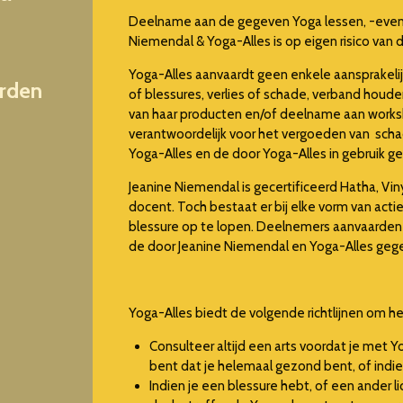
Deelname aan de gegeven Yoga lessen, -eve
Niemendal & Yoga-Alles is op eigen risico van
Yoga-Alles aanvaardt geen enkele aansprakelijkh
rden
of blessures, verlies of schade, verband houd
van haar producten en/of deelname aan works
verantwoordelijk voor het vergoeden van sc
Yoga-Alles en de door Yoga-Alles in gebruik g
Jeanine Niemendal is gecertificeerd Hatha, Vi
docent. Toch bestaat er bij elke vorm van acti
blessure op te lopen. Deelnemers aanvaarden d
de door Jeanine Niemendal en Yoga-Alles geg
Yoga-Alles biedt de volgende richtlijnen om he
Consulteer altijd een arts voordat je met Yo
bent dat je helemaal gezond bent, of indie
Indien je een blessure hebt, of een ander li