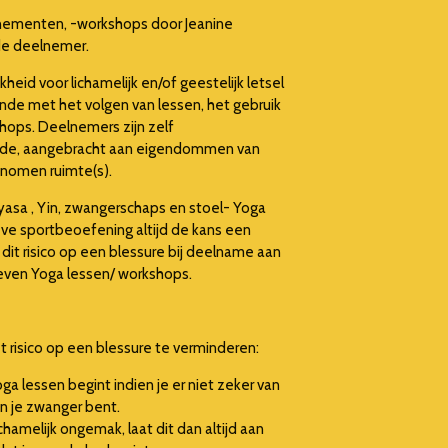
nementen, -workshops door Jeanine
 de deelnemer.
eid voor lichamelijk en/of geestelijk letsel
ende met het volgen van lessen, het gebruik
hops. Deelnemers zijn zelf
hade, aangebracht aan eigendommen van
enomen ruimte(s).
nyasa , Yin, zwangerschaps en stoel- Yoga
eve sportbeoefening altijd de kans een
it risico op een blessure bij deelname aan
even Yoga lessen/ workshops.
t risico op een blessure te verminderen:
ga lessen begint indien je er niet zeker van
n je zwanger bent.
chamelijk ongemak, laat dit dan altijd aan