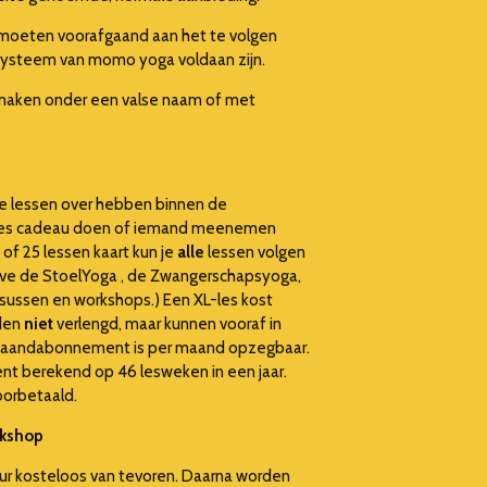
moeten voorafgaand aan het te volgen
systeem van momo yoga voldaan zijn.
 maken onder een valse naam of met
je lessen over hebben binnen de
 je les cadeau doen of iemand meenemen
 of 25 lessen kaart kun je
alle
lessen volgen
alve de StoelYoga , de Zwangerschapsyoga,
rsussen en workshops.) Een XL-les kost
rden
niet
verlengd, maar kunnen vooraf in
en maandabonnement is per maand opzegbaar.
t berekend op 46 lesweken in een jaar.
doorbetaald.
rkshop
 uur kosteloos van tevoren. Daarna worden