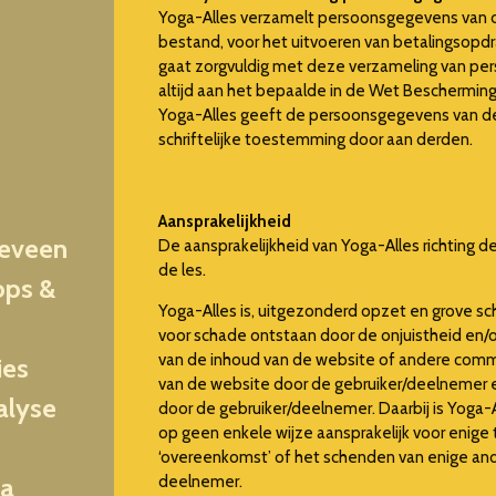
Yoga-Alles verzamelt persoonsgegevens van d
bestand, voor het uitvoeren van betalingsopdr
gaat zorgvuldig met deze verzameling van pe
altijd aan het bepaalde in de Wet Beschermi
Yoga-Alles geeft de persoonsgegevens van d
schriftelijke toestemming door aan derden.
Aansprakelijkheid
geveen
De aansprakelijkheid van Yoga-Alles richting 
de les.
ops &
Yoga-Alles is, uitgezonderd opzet en grove sch
voor schade ontstaan door de onjuistheid en/
van de inhoud van de website of andere commu
ies
van de website door de gebruiker/deelnemer e
alyse
door de gebruiker/deelnemer. Daarbij is Yoga-
op geen enkele wijze aansprakelijk voor enige 
‘overeenkomst’ of het schenden van enige and
deelnemer.
ga